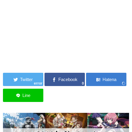
error
0