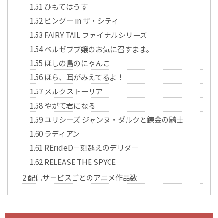
1.51
ひもてはうす
1.52
ピングー in ザ・シティ
1.53
FAIRY TAIL ファイナルシリーズ
1.54
ベルゼブブ嬢のお気に召すまま。
1.55
ほしの島のにゃんこ
1.56
ほら、耳がみえてるよ！
1.57
メルクストーリア
1.58
やがて君になる
1.59
ユリシーズ ジャンヌ・ダルクと錬金の騎士
1.60
ラディアン
1.61
RErideD－刻越えのデリダ－
1.62
RELEASE THE SPYCE
2
配信サービスごとのアニメ作品数