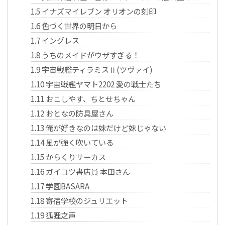
1.5
イナズマイレブン オリオンの刻印
1.6
色づく世界の明日から
1.7
イングレス
1.8
うちのメイドがウザすぎる！
1.9
宇宙戦艦ティラミスⅡ(ツヴァイ)
1.10
宇宙戦艦ヤマト2202 愛の戦士たち
1.11
おこしやす、ちとせちゃん
1.12
おとなの防具屋さん
1.13
俺が好きなのは妹だけど妹じゃない
1.14
風が強く吹いている
1.15
からくりサーカス
1.16
ガイコツ書店員 本田さん
1.17
学園BASARA
1.18
寄宿学校のジュリエット
1.19
狐狸之声