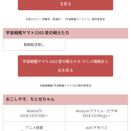
を見る
©宮川サトシ 伊藤亰・新潮社／「宇宙戦艦ティラミス」製作委員会
宇宙戦艦ヤマト2202 愛の戦士たち
動画配信無し
宇宙戦艦ヤマト2202 愛の戦士たち アニメ情報まと
めを見る
©西﨑義展/宇宙戦艦ヤマト2202製作委員会
おこしやす、ちとせちゃん
AbemaTV
Amazonプライム・ビデオ
2018/10/07(日)～
2018/10/06(土)～
アニメ放題
auビデオパス