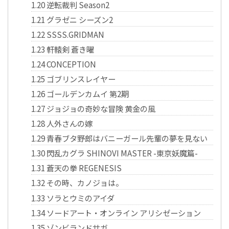
1.20
逆転裁判 Season2
1.21
グラゼニ シーズン2
1.22
SSSS.GRIDMAN
1.23
軒轅剣 蒼き曜
1.24
CONCEPTION
1.25
ゴブリンスレイヤー
1.26
ゴールデンカムイ 第2期
1.27
ジョジョの奇妙な冒険 黄金の風
1.28
人外さんの嫁
1.29
青春ブタ野郎はバニーガール先輩の夢を見ない
1.30
閃乱カグラ SHINOVI MASTER -東京妖魔篇-
1.31
蒼天の拳 REGENESIS
1.32
その時、カノジョは。
1.33
ソラとウミのアイダ
1.34
ソードアート・オンライン アリシゼーション
1.35
ゾンビランドサガ