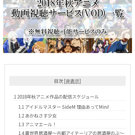
目次
[
非表示
]
1
2018年秋アニメ作品の配信スケジュール
1.1
アイドルマスター SideM 理由あってMini!
1.2
あかねさす少女
1.3
アニマエール！
1.4
異世界居酒屋～古都アイテーリアの居酒屋のぶ～