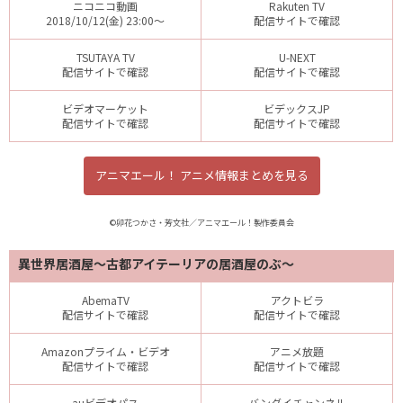
ニコニコ動画
Rakuten TV
2018/10/12(金) 23:00～
配信サイトで確認
TSUTAYA TV
U-NEXT
配信サイトで確認
配信サイトで確認
ビデオマーケット
ビデックスJP
配信サイトで確認
配信サイトで確認
アニマエール！ アニメ情報まとめを見る
©卯花つかさ・芳文社／アニマエール！製作委員会
異世界居酒屋～古都アイテーリアの居酒屋のぶ～
AbemaTV
アクトビラ
配信サイトで確認
配信サイトで確認
Amazonプライム・ビデオ
アニメ放題
配信サイトで確認
配信サイトで確認
auビデオパス
バンダイチャンネル