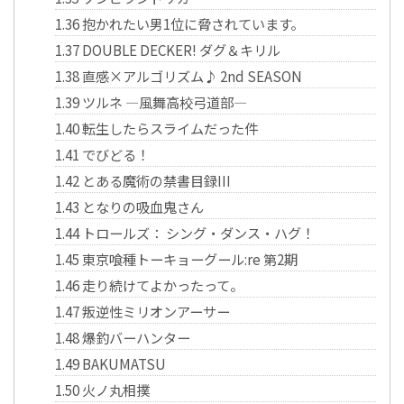
1.36
抱かれたい男1位に脅されています。
1.37
DOUBLE DECKER! ダグ＆キリル
1.38
直感×アルゴリズム♪ 2nd SEASON
1.39
ツルネ ―風舞高校弓道部―
1.40
転生したらスライムだった件
1.41
でびどる！
1.42
とある魔術の禁書目録III
1.43
となりの吸血鬼さん
1.44
トロールズ： シング・ダンス・ハグ！
1.45
東京喰種トーキョーグール:re 第2期
1.46
走り続けてよかったって。
1.47
叛逆性ミリオンアーサー
1.48
爆釣バーハンター
1.49
BAKUMATSU
1.50
火ノ丸相撲