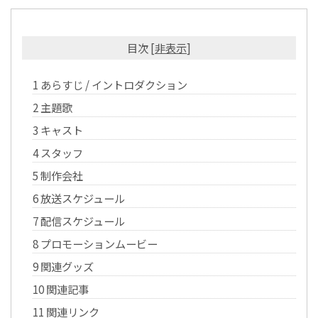
目次
[
非表示
]
1
あらすじ / イントロダクション
2
主題歌
3
キャスト
4
スタッフ
5
制作会社
6
放送スケジュール
7
配信スケジュール
8
プロモーションムービー
9
関連グッズ
10
関連記事
11
関連リンク