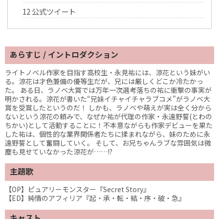
12
公式ツイート
あらすじ / イントロダクション
ライトノベル作家を目指す高校生・永見祐には、涼花という妹がい
る。涼花は才色兼備の優等生だが、兄には厳しくどこか冷たかっ
た。 ある日、ラノベ大賞では万年一次選考落ちの祐に衝撃の事実が
明かされる。涼花が書いた“兄妹イチャイチャラブコメ”がラノベ大
賞を受賞したというのだ！ しかも、ラノベや萌えが実は全く分から
ないという涼花の頼みで、なぜか祐が代理の作家・永遠野誓(とわの
ちかい)として活動することに！不本意ながらも作家デビューを果た
した祐は、個性的な業界関係者たちに揉まれながら、妹のために永
遠野誓として奮闘していく。 そして、お兄ちゃんラブな雰囲気は微
塵も見せていなかった涼花が……!?
主題歌
【OP】ピュアリーモンスター『Secret Story』
【ED】純情のアフィリア『起・承・転・結・序・破・急』
キャスト