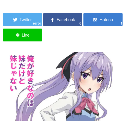
error
0