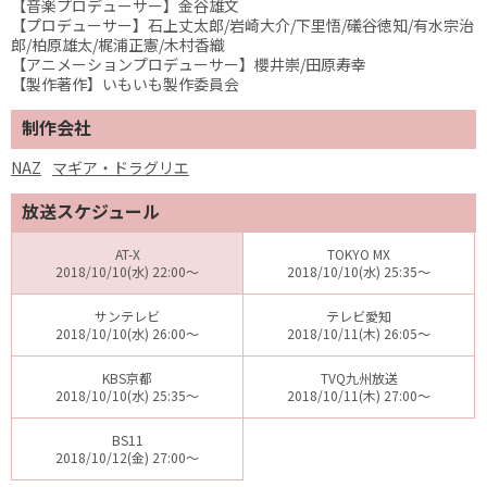
【音楽プロデューサー】金谷雄文
【プロデューサー】石上丈太郎/岩崎大介/下里悟/礒谷徳知/有水宗治
郎/柏原雄太/梶浦正憲/木村香織
【アニメーションプロデューサー】櫻井崇/田原寿幸
【製作著作】いもいも製作委員会
制作会社
NAZ
マギア・ドラグリエ
放送スケジュール
AT-X
TOKYO MX
2018/10/10(水) 22:00～
2018/10/10(水) 25:35～
サンテレビ
テレビ愛知
2018/10/10(水) 26:00～
2018/10/11(木) 26:05～
KBS京都
TVQ九州放送
2018/10/10(水) 25:35～
2018/10/11(木) 27:00～
BS11
2018/10/12(金) 27:00～