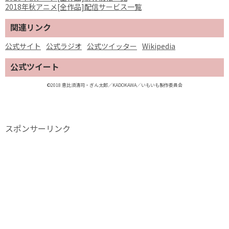
2018年秋アニメ[全作品]配信サービス一覧
関連リンク
公式サイト
公式ラジオ
公式ツイッター
Wikipedia
公式ツイート
©2018 恵比須清司・ぎん太郎／KADOKAWA／いもいも製作委員会
スポンサーリンク