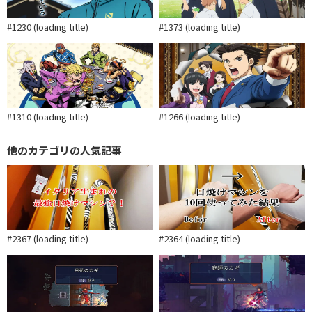
#1230 (loading title)
#1373 (loading title)
#1310 (loading title)
#1266 (loading title)
他のカテゴリの人気記事
#2367 (loading title)
#2364 (loading title)