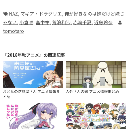
NAZ
,
マギア・ドラグリエ
,
俺が好きなのは妹だけど妹じ
ゃない
,
小倉唯
,
畠中祐
,
荒浪和沙
,
赤﨑千夏
,
近藤玲奈
tomotaro
『
2018年秋アニメ
』の関連記事
おとなの防具屋さん アニメ情報ま
人外さんの嫁 アニメ情報まとめ
とめ