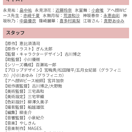
永見祐：
畠中祐
永見涼花：
近藤玲奈
氷室舞：
小倉唯
アヘ顔Wピ
ース先生：
赤﨑千夏
水無月桜：
荒浪和沙
神坂春奈：
永恵由彩
神
坂秋乃：
中島優衣
篠崎麗華：
喜多村英梨
江坂さん：
真野あゆみ
スタッフ
【原作】恵比須清司
【原作イラスト】ぎん太郎
【監督・キャラクターデザイン】古川博之
【助監督】小川優樹
【シリーズ構成】百瀬祐一郎
【プロップデザイン】宮暁秀/松田陵平/五月女妃苗（グラフィニ
カ）/小川あゆみ（グラフィニカ）
【アヘ顔Wピース絵師】宮井加奈
【総作画監督】古川博之/大野勉
【美術監督】三宅昌和
【美術設定】三宅早織
【色彩設計】柳澤久美子
【撮影監督】船越雄弦
【編集】柳圭介
【音響監督】小泉紀介
【音楽】やしきん
【音楽制作】MAGES.