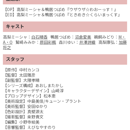
【OP】高梨ミーシャ＆鴨居つばめ『ウザウザ☆わおーっす！』
【ED】高梨ミーシャ＆鴨居つばめ『ときめき☆くらいまっくす』
キャスト
高梨ミーシャ：
白石晴香
鴨居つばめ：
沼倉愛美
鵜飼みどり：
M・
A・O
鷲崎みみか：
原田彩楓
森川ゆい：
井澤詩織
高梨康弘：
加藤
将之
スタッフ
【原作】中村カンコ
【監督】太田雅彦
【副監督】大隈孝晴
【シリーズ構成】あおしまたかし
【キャラクターデザイン】山崎淳
【プロップデザイン】松本恵
【美術設定】中島美佳/キューン・プラント
【美術監督】安田ゆかり
【色彩設計】真壁源太
【撮影監督】桒野貴文
【編集】小野寺絵美
【音響監督】えびなやすのり