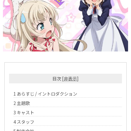
目次
[
非表示
]
1
あらすじ / イントロダクション
2
主題歌
3
キャスト
4
スタッフ
5
制作会社