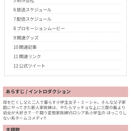
6
放送スケジュール
7
配信スケジュール
8
プロモーションムービー
9
関連グッズ
10
関連記事
11
関連リンク
12
公式ツイート
あらすじ / イントロダクション
母を亡くし父と二人で暮らす小学生女子・ミーシャ。そんな父子家
庭にやってきた新人家政婦は、やたらマッチョな上に三度の飯より
幼女が大好きで…!? 闘う変態家政婦VSロシア系小学生の ほっこりし
ない系ホームコメディ!!
主題歌