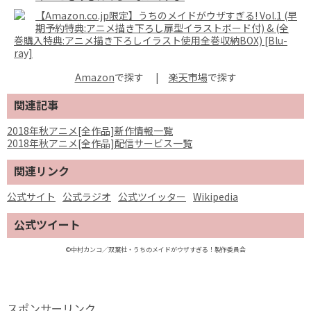
【Amazon.co.jp限定】うちのメイドがウザすぎる! Vol.1 (早
期予約特典:アニメ描き下ろし扉型イラストボード付) & (全
巻購入特典:アニメ描き下ろしイラスト使用全巻収納BOX) [Blu-
ray]
Amazon
で探す
|
楽天市場
関連記事
2018年秋アニメ[全作品]新作情報一覧
2018年秋アニメ[全作品]配信サービス一覧
関連リンク
公式サイト
公式ラジオ
公式ツイッター
Wikipedia
公式ツイート
©中村カンコ／双葉社・うちのメイドがウザすぎる！製作委員会
スポンサーリンク