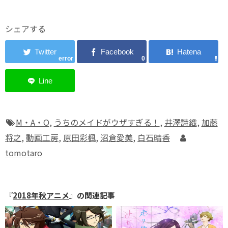
シェアする
error
0
M・A・O
,
うちのメイドがウザすぎる！
,
井澤詩織
,
加藤
将之
,
動画工房
,
原田彩楓
,
沼倉愛美
,
白石晴香
tomotaro
『
2018年秋アニメ
』の関連記事