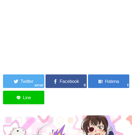
error
0