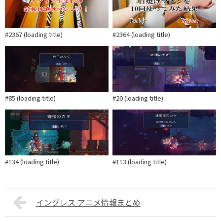
#2367 (loading title)
#2364 (loading title)
#85 (loading title)
#20 (loading title)
#134 (loading title)
#113 (loading title)
イングレス アニメ情報まとめ