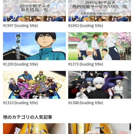
#1947 (loading title)
#1842 (loading title)
#1230 (loading title)
#1373 (loading title)
#1310 (loading title)
#1388 (loading title)
他のカテゴリの人気記事