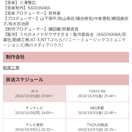
【音楽】三澤康広
【音楽制作】KADOKAWA
【音楽プロデューサー】若林豪
【プロデューサー】山下愼平/柱山泰佐/礒谷徳知/中東豊和/鶴田美栄
子/有水宗治郎
【制作プロデューサー】鎌田肇/齊藤真吾
【製作】うちのメイドがウザすぎる！製作委員会（KADOKAWA/双
葉社/動画工房/AT-X/NTTぷらら/ソニー・ミュージックコミュニケ
ーションズ/角川メディアハウス）
制作会社
動画工房
放送スケジュール
AT-X
TOKYO MX
2018/10/05(金) 23:00～
2018/10/05(金) 25:40～
サンテレビ
KBS京都
2018/10/08(月) 24:00～
2018/10/05(金) 25:40～
テレビ愛知
TVQ九州放送
2018/10/09(火) 25:35～
2018/10/07(日) 26:35～