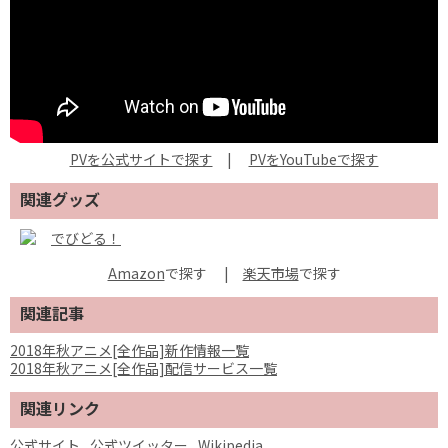
PVを公式サイトで探す
|
PVをYouTubeで探す
関連グッズ
でびどる！
Amazon
で探す
|
楽天市場
関連記事
2018年秋アニメ[全作品]新作情報一覧
2018年秋アニメ[全作品]配信サービス一覧
関連リンク
公式サイト
公式ツイッター
Wikipedia