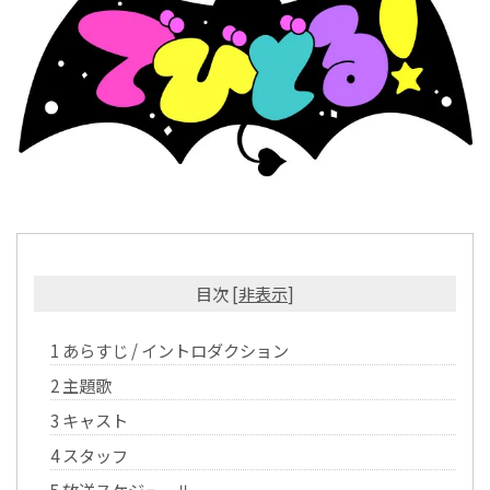
目次
[
非表示
]
1
あらすじ / イントロダクション
2
主題歌
3
キャスト
4
スタッフ
5
放送スケジュール