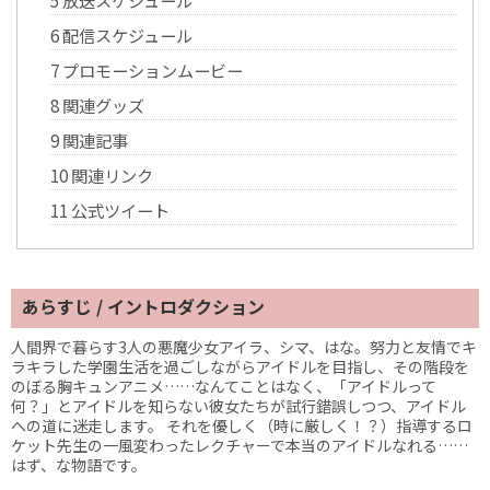
6
配信スケジュール
7
プロモーションムービー
8
関連グッズ
9
関連記事
10
関連リンク
11
公式ツイート
あらすじ / イントロダクション
人間界で暮らす3人の悪魔少女アイラ、シマ、はな。努力と友情でキ
ラキラした学園生活を過ごしながらアイドルを目指し、その階段を
のぼる胸キュンアニメ……なんてことはなく、「アイドルって
何？」とアイドルを知らない彼女たちが試行錯誤しつつ、アイドル
への道に迷走します。 それを優しく（時に厳しく！？）指導するロ
ケット先生の一風変わったレクチャーで本当のアイドルなれる……
はず、な物語です。