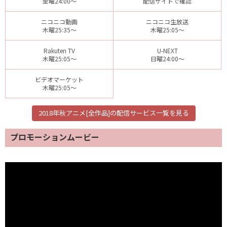
金曜24:00～
配信サイトで確認
ニコニコ動画
ニコニコ生放送
木曜25:35～
木曜25:05～
Rakuten TV
U-NEXT
木曜25:05～
日曜24:00～
ビデオマーケット
木曜25:05～
2018年秋アニメ[全作品]の配信サービス一覧を見る
プロモーションムービー