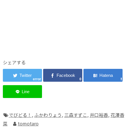
シェアする
error
0
でびどる！
,
ふかわりょう
,
三森すずこ
,
井口裕香
,
花澤香
菜
tomotaro