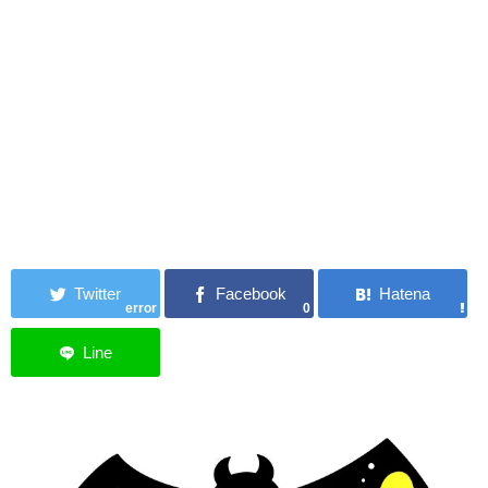
error
0