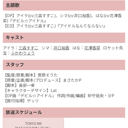
主題歌
【OP】アイラ(cv:三森すずこ)、シマ(cv:井口裕香)、はな(cv:花澤香
菜)『デビル☆アイドル』
【ED】アイラ(cv:三森すずこ)『アイドルなんてならない』
キャスト
アイラ：
三森すずこ
シマ：
井口裕香
はな：
花澤香菜
ロケット先
生：
ふかわりょう
スタッフ
【監督/原案/脚本】菅原そうた
【原案/企画/脚本/プロデュース】まさたかP
【脚本】長部一幸
【キャラクターデザイン】Lat
【OP曲「デビル☆アイドル」 作詞/作曲/編曲】砂守岳央・沙P
【振付指導】ゲッツ
放送スケジュール
TOKYO MX
2018/10/04(木) 25:05～