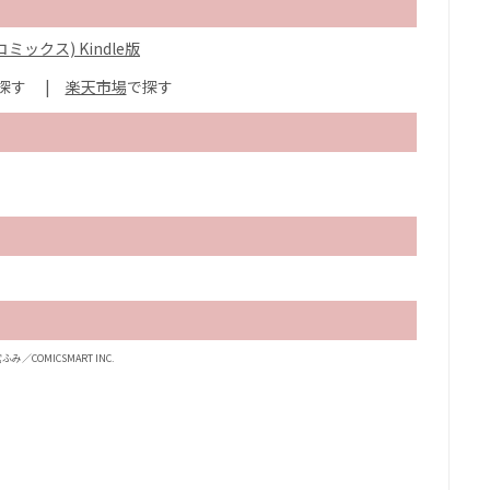
ックス) Kindle版
探す
|
楽天市場
ふみ／COMICSMART INC.