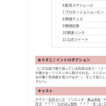
6
配信スケジュール
7
プロモーションムービー
8
関連グッズ
9
関連記事
10
関連リンク
11
公式ツイート
あらすじ / イントロダクション
《このお店で取り扱っている防具は全て…！》
の美少女・リリエッタに助けられる。 リリエ
女の働く防具屋を見つけるが…。 そこで目にし
さんへ。
キャスト
カウツ：
石井マーク
リリエッタ：
東山奈央
可子
？？？：
たかはし智秋
？？？：
M・A・