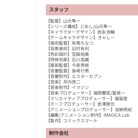
スタッフ
【監督】山元隼一
【シリーズ構成】どめし/山元隼一
【キャラクターデザイン】岩永浩輔
【ゲームキャラデザイン】きゃしー
【美術監督】有馬ちなつ
【背景美術】出村有利
【色彩設計】宮脇裕美
【特殊効果】石川高廣
【撮影監督】今泉秀樹
【音響監督】長崎行男
【音響制作】エスターセブン
【音楽】井内啓二
【音楽制作】イマジン
【音楽プロデューサー】福原慶匡/當眞一
【クリエイティブプロデューサー】福留俊
【チーフプロデューサー】岩澤朋也
【アニメーションプロデューサー】加納秀紀
【編集/アニメーション制作】IMAGICA Lab.
【製作】コミックスマート
制作会社