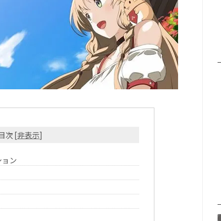
目次
[
非表示
]
ション