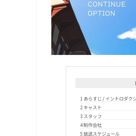
1
あらすじ / イントロダク
2
キャスト
3
スタッフ
4
制作会社
5
放送スケジュール