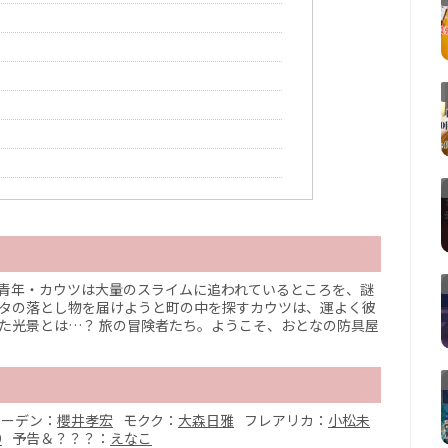
 青年・カウツは大量のスライムに追われているところを、謎
ッタの落とし物を届けようと町の中を探すカウツは、運よく彼
た光景とは…？ 旅の冒険者たち。ようこそ、おとなの防具屋
ナーデン：
櫻井孝宏
モクク：
大森日雅
フレアリカ：
小松未
O
予告＆？？？：
えなこ