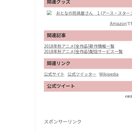
関連グッズ
おとなの防具屋さん 1 (アース・スターコミ
Amazon
で
関連記事
2018年秋アニメ[全作品]新作情報一覧
2018年秋アニメ[全作品]配信サービス一覧
関連リンク
公式サイト
公式ツイッター
Wikipedia
公式ツイート
©斐宮
スポンサーリンク