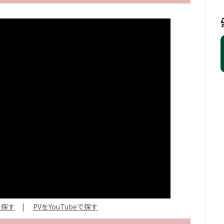
で探す
|
PVをYouTubeで探す