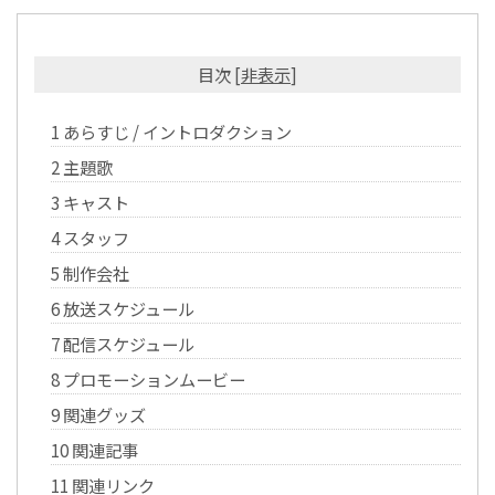
目次
[
非表示
]
1
あらすじ / イントロダクション
2
主題歌
3
キャスト
4
スタッフ
5
制作会社
6
放送スケジュール
7
配信スケジュール
8
プロモーションムービー
9
関連グッズ
10
関連記事
11
関連リンク