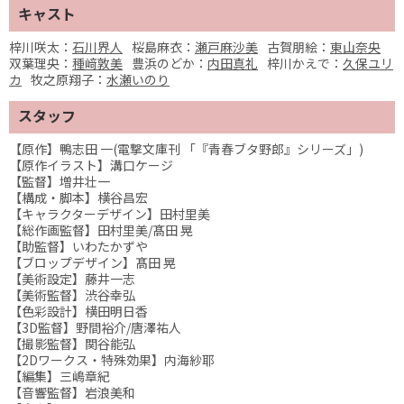
キャスト
梓川咲太：
石川界人
桜島麻衣：
瀬戸麻沙美
古賀朋絵：
東山奈央
双葉理央：
種﨑敦美
豊浜のどか：
内田真礼
梓川かえで：
久保ユリ
カ
牧之原翔子：
水瀬いのり
スタッフ
【原作】鴨志田 一(電撃文庫刊 「『青春ブタ野郎』シリーズ」)
【原作イラスト】溝口ケージ
【監督】増井壮一
【構成・脚本】横谷昌宏
【キャラクターデザイン】田村里美
【総作画監督】田村里美/髙田 晃
【助監督】いわたかずや
【ブロップデザイン】髙田 晃
【美術設定】藤井一志
【美術監督】渋谷幸弘
【色彩設計】横田明日香
【3D監督】野間裕介/唐澤祐人
【撮影監督】関谷能弘
【2Dワークス・特殊効果】内海紗耶
【編集】三嶋章紀
【音響監督】岩浪美和