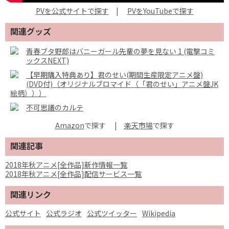
PVを公式サイトで探す
|
PVをYouTubeで探す
関連グッズ
青春ブタ野郎はバニーガール先輩の夢を見ない 1 (電撃コミ
ックスNEXT)
【早期購入特典あり】君のせい(期間生産限定アニメ盤)
(DVD付)（オリジナルブロマイド（「君のせい」アニメ盤JK
絵柄）））
不可思議のカルテ
Amazon
で探す
|
楽天市場
関連記事
2018年秋アニメ[全作品]新作情報一覧
2018年秋アニメ[全作品]配信サービス一覧
関連リンク
公式サイト
公式ラジオ
公式ツイッター
Wikipedia