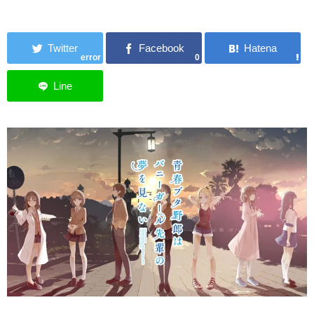
error
0