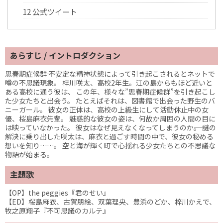
12
公式ツイート
あらすじ / イントロダクション
思春期症候群―― 不安定な精神状態によって引き起こされるとネットで
噂の不思議現象。 梓川咲太、高校2年生。江の島からもほど近いと
ある高校に通う彼は、 この年、様々な”思春期症候群”を引き起こし
た少女たちと出会う。 たとえばそれは、図書館で出会った野生のバ
ニーガール。 彼女の正体は、高校の上級生にして活動休止中の女
優、桜島麻衣先輩。 魅惑的な彼女の姿は、何故か周囲の人間の目に
は映っていなかった。 彼女はなぜ見えなくなってしまうのか――。 謎の
解決に乗り出した咲太は、麻衣と過ごす時間の中で、彼女の秘める
想いを知り……。 空と海が輝く町で心揺れる少女たちとの不思議な
物語が始まる。
主題歌
【OP】the peggies『君のせい』
【ED】桜島麻衣、古賀朋絵、双葉理央、豊浜のどか、梓川かえで、
牧之原翔子『不可思議のカルテ』