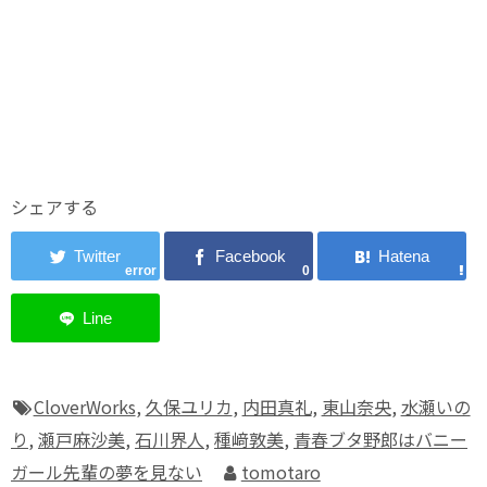
シェアする
error
0
CloverWorks
,
久保ユリカ
,
内田真礼
,
東山奈央
,
水瀬いの
り
,
瀬戸麻沙美
,
石川界人
,
種﨑敦美
,
青春ブタ野郎はバニー
ガール先輩の夢を見ない
tomotaro