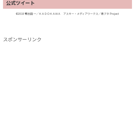
公式ツイート
©2018 鴨志田 一／ＫＡＤＯＫＡＷＡ アスキー・メディアワークス／青ブタ Project
スポンサーリンク