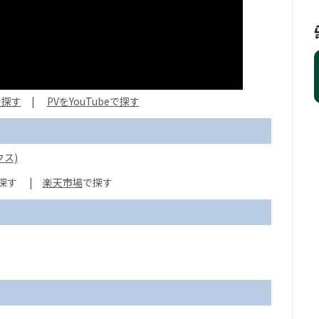
で探す
|
PVをYouTubeで探す
クス)
探す
|
楽天市場