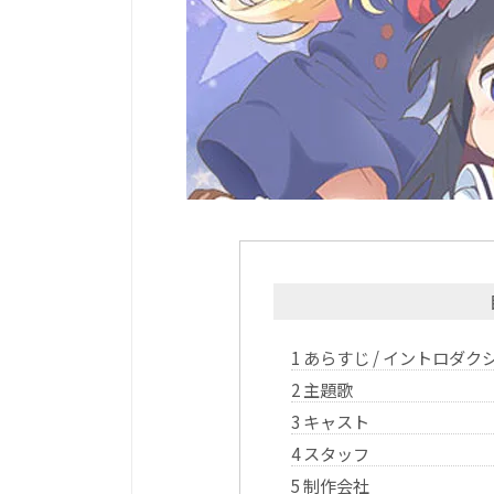
1
あらすじ / イントロダク
2
主題歌
3
キャスト
4
スタッフ
5
制作会社