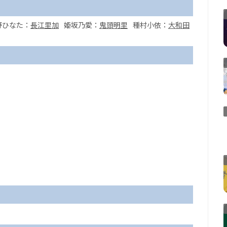
野ひなた：
長江里加
姫坂乃愛：
鬼頭明里
種村小依：
大和田