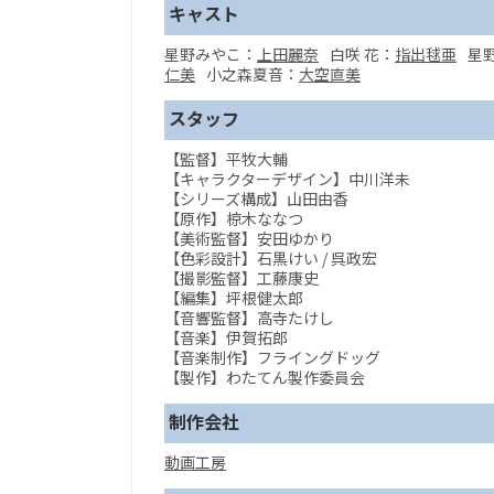
キャスト
星野みやこ：
上田麗奈
白咲 花：
指出毬亜
星
仁美
小之森夏音：
大空直美
スタッフ
【監督】平牧大輔
【キャラクターデザイン】中川洋未
【シリーズ構成】山田由香
【原作】椋木ななつ
【美術監督】安田ゆかり
【色彩設計】石黒けい / 呉政宏
【撮影監督】工藤康史
【編集】坪根健太郎
【音響監督】高寺たけし
【音楽】伊賀拓郎
【音楽制作】フライングドッグ
【製作】わたてん製作委員会
制作会社
動画工房