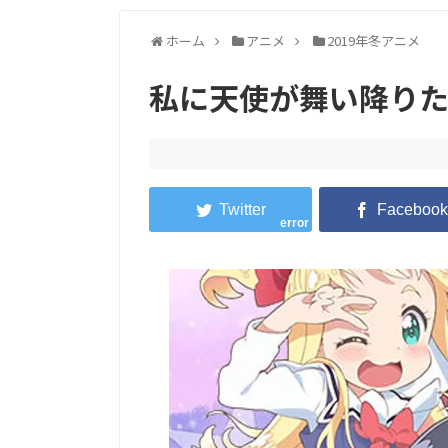
ホーム
アニメ
2019年冬アニメ
私に天使が舞い降りた
error