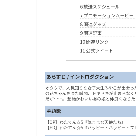
6
放送スケジュール
7
プロモーションムービー
8
関連グッズ
9
関連記事
10
関連リンク
11
公式ツイート
あらすじ / イントロダクション
オタクで、人見知りな女子大生みやこが出会った
の花ちゃんを見た瞬間、ドキドキが止まらなくな
だが……。 超絶かわいいあの娘と仲良くなりた
主題歌
【OP】わたてん☆5『気ままな天使たち』
【ED】わたてん☆5『ハッピー・ハッピー・フ