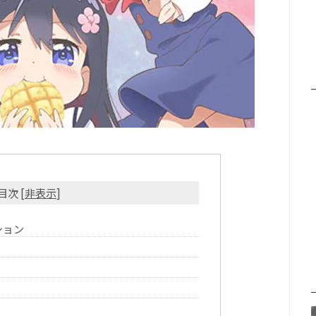
目次
[
非表示
]
ション