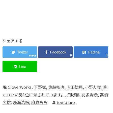
シェアする
error
0
CloverWorks
,
下野紘
,
佐藤拓也
,
内田雄馬
,
小野友樹
,
抱
かれたい男1位に脅されています。
,
日野聡
,
羽多野渉
,
高橋
広樹
,
鳥海浩輔
,
麻倉もも
tomotaro