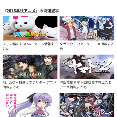
『
2018年秋アニメ
』の関連記事
ほしの島のにゃんこ アニメ情報ま
ソラとウミのアイダ アニメ情報まと
とめ
め
RErideD－刻越えのデリダ－ アニメ
宇宙戦艦ヤマト2202 愛の戦士たち
情報まとめ
アニメ情報まとめ