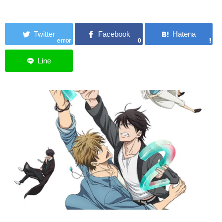
error
0