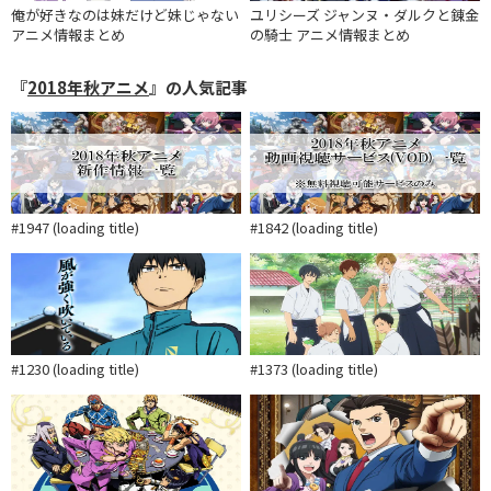
俺が好きなのは妹だけど妹じゃない
ユリシーズ ジャンヌ・ダルクと錬金
アニメ情報まとめ
の騎士 アニメ情報まとめ
『
2018年秋アニメ
』の人気記事
#1947 (loading title)
#1842 (loading title)
#1230 (loading title)
#1373 (loading title)