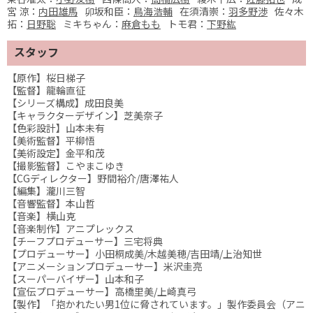
宮 涼：
内田雄馬
卯坂和臣：
鳥海浩輔
在須清崇：
羽多野渉
佐々木
拓：
日野聡
ミキちゃん：
麻倉もも
トモ君：
下野紘
スタッフ
【原作】桜日梯子
【監督】龍輪直征
【シリーズ構成】成田良美
【キャラクターデザイン】芝美奈子
【色彩設計】山本未有
【美術監督】平柳悟
【美術設定】金平和茂
【撮影監督】こやまこゆき
【CGディレクター】野間裕介/唐澤祐人
【編集】瀧川三智
【音響監督】本山哲
【音楽】横山克
【音楽制作】アニプレックス
【チーフプロデューサー】三宅将典
【プロデューサー】小田桐成美/木越美穂/吉田靖/上治知世
【アニメーションプロデューサー】米沢圭亮
【スーパーバイザー】山本和子
【宣伝プロデューサー】高橋里美/上崎真弓
【製作】「抱かれたい男1位に脅されています。」製作委員会（アニ