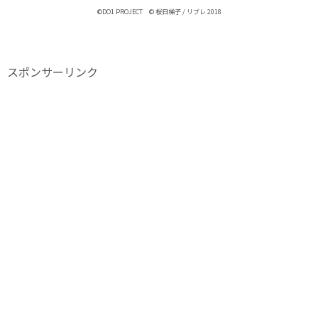
©DO1 PROJECT © 桜日梯子 / リブレ 2018
スポンサーリンク