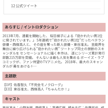
12
公式ツイート
あらすじ / イントロダクション
2013年7月、連載を開始した、 桜日梯子による『抱かれたい男1位
に脅されています。』 5年連続で”抱かれたい男1位”だったベテラン
俳優・西條高人と、 その座を奪った新人俳優・東谷准太。 芸能界を
舞台に繰り広げられる”抱かれたい男” ツートップ同士の禁断のスキ
ャンダルを センセーショナルに描く本作は、 遂にシリーズ累計発行
部数215万部を突破。 そんないま最も人気を集める ボーイズ・ラブ
コミックが、ファン待望のTVアニメ化。 2018年、最大のスキャン
ダルが 幕をあける――！
主題歌
【OP】佐香智久『不完全モノクローグ』
【ED】東谷准太、西條高人『ちゅんたか！』
キャスト
東谷准太：
小野友樹
西條高人：
高橋広樹
綾木千広：
佐藤拓也
成