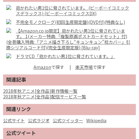
抱かれたい男1位に脅されています。 (ビーボーイコミック
スデラックス) (ビーボーイコミックスDX)
不完全モノクローグ(初回生産限定盤)(DVD付)(特典なし)
【Amazon.co.jp限定】抱かれたい男1位に脅されていま
す。 1(メーカー特典:「複製原画ポストカードセット」付)
(全巻購入特典:「アニメ描き下ろし“キュンキュン"枕カバー」引
換シリアルコード付)(完全生産限定版) [Blu-ray]
ドラマCD「抱かれたい男1位に脅されています。」
Amazon
で探す
|
楽天市場
関連記事
2018年秋アニメ[全作品]新作情報一覧
2018年秋アニメ[全作品]配信サービス一覧
関連リンク
公式サイト
公式ラジオ
公式ツイッター
Wikipedia
公式ツイート