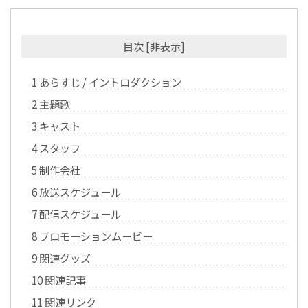
目次
[
非表示
]
1
あらすじ / イントロダクション
2
主題歌
3
キャスト
4
スタッフ
5
制作会社
6
放送スケジュール
7
配信スケジュール
8
プロモーションムービー
9
関連グッズ
10
関連記事
11
関連リンク