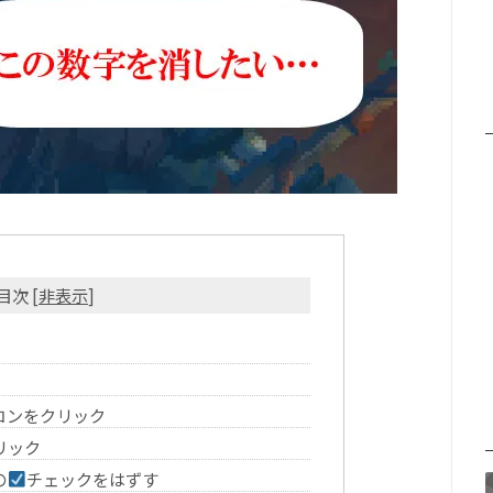
目次
[
非表示
]
コンをクリック
リック
の
チェックをはずす