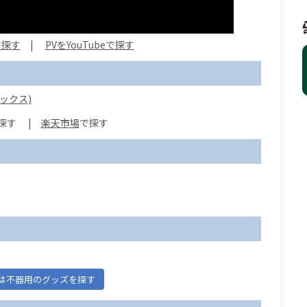
で探す
|
PVをYouTubeで探す
ックス)
探す
|
楽天市場
は不器用のグッズを探す