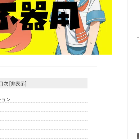
目次
[
非表示
]
ション