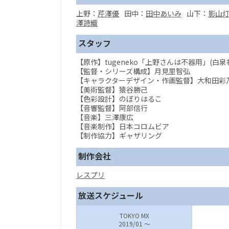
上野：
芹澤優
田中：
田中あいみ
山下：
影山
澤詩織
スタッフ
【原作】tugeneko「上野さんは不器用」(白
【監督・シリーズ構成】月見里智弘
【キャラクターデザイン・作画監督】大和田彩
【美術監督】猿谷勝己
【色彩設計】のぼりはるこ
【音響監督】阿部信行
【音楽】三澤康広
【音楽制作】日本コロムビア
【制作協力】ギャザリング
制作会社
レスプリ
放送スケジュール
TOKYO MX
2019/01 ～