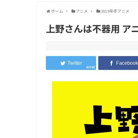
ホーム
アニメ
2019年冬アニメ
上野さんは不器用 ア
error