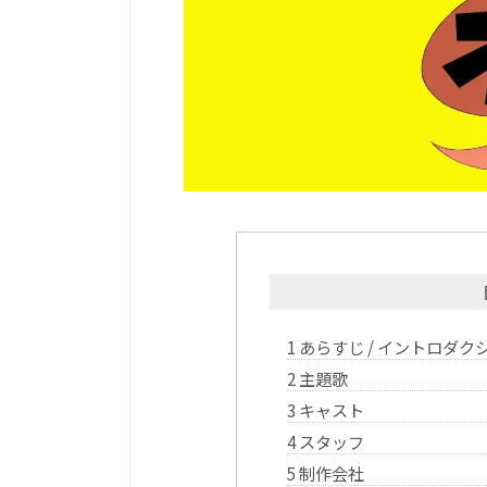
1
あらすじ / イントロダク
2
主題歌
3
キャスト
4
スタッフ
5
制作会社