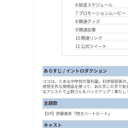
6
放送スケジュール
7
プロモーションムービー
8
関連グッズ
9
関連記事
10
関連リンク
11
公式ツイート
あらすじ / イントロダクション
ココは、とある中学校の理科室。科学部部長の
奇想天外な発明品を使って、あの手この手で気
なアシストで上野さんをバックアップ！果たして
主題歌
【OP】伊藤美来『閃きハートビート』
キャスト