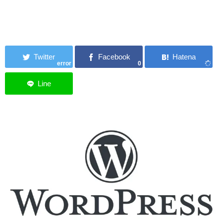
error
0