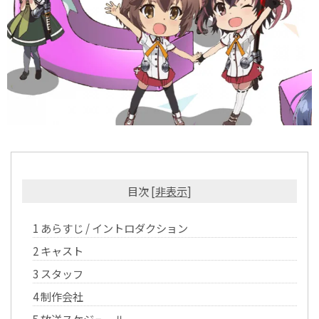
目次
[
非表示
]
1
あらすじ / イントロダクション
2
キャスト
3
スタッフ
4
制作会社
5
放送スケジュール