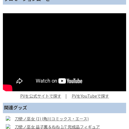
PVを公式サイトで探す
|
PVをYouTubeで探す
関連グッズ
刀使ノ巫女 (1) (角川コミックス・エース)
刀使ノ巫女 益子薫＆ねね 1/7 完成品フィギュア