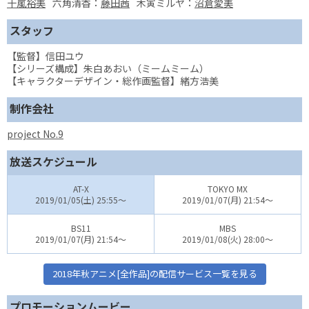
十嵐裕美
六角清香：
藤田茜
木寅ミルヤ：
沼倉愛美
スタッフ
【監督】信田ユウ
【シリーズ構成】朱白あおい（ミームミーム）
【キャラクターデザイン・総作画監督】緒方浩美
制作会社
project No.9
放送スケジュール
AT-X
TOKYO MX
2019/01/05(土) 25:55～
2019/01/07(月) 21:54～
BS11
MBS
2019/01/07(月) 21:54～
2019/01/08(火) 28:00～
2018年秋アニメ[全作品]の配信サービス一覧を見る
プロモーションムービー