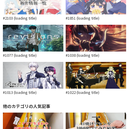
#2103 (loading title)
#1851 (loading title)
#1077 (loading title)
#1038 (loading title)
#1013 (loading title)
#1022 (loading title)
他のカテゴリの人気記事