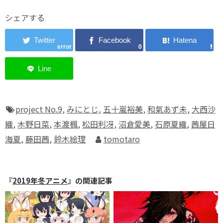
シェアする
error
0
project No.9
,
みにとじ
,
五十嵐裕美
,
和氣あず未
,
大西沙
織
,
木野日菜
,
本渡楓
,
松田利冴
,
沼倉愛美
,
石原夏織
,
茜屋日
海夏
,
藤田茜
,
鈴木絵理
tomotaro
『
2019年冬アニメ
』の関連記事