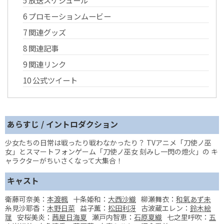
6
プロモーションムービー
7
関連グッズ
8
関連記事
9
関連リンク
10
公式ツイート
あらすじ / イントロダクション
少女たちの日常は戦ったり戦わなかったり？ TVアニメ「刀使ノ巫
女」とスマートフォンゲーム「刀使ノ巫女 刻みし一閃の燈火」の キ
ャラクターがちいさくなって大集合！
キャスト
衛藤可奈美：
本渡楓
十条姫和：
大西沙織
柳瀬舞衣：
和氣あず未
糸見沙耶香：
木野日菜
益子薫：
松田利冴
古波蔵エレン：
鈴木絵
理
安桜美炎：
茜屋日海夏
瀬戸内智恵：
石原夏織
七之里呼吹：
五